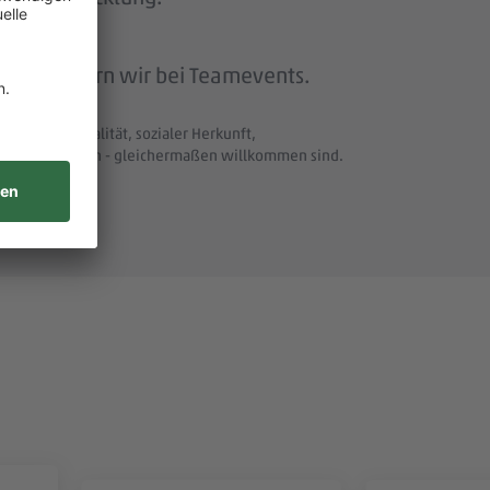
beit feiern wir bei Teamevents.
t und Nationalität, sozialer Herkunft,
uellen Merkmalen - gleichermaßen willkommen sind.