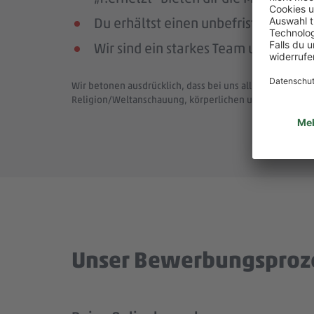
Du erhältst einen unbefristeten Arbe
Wir sind ein starkes Team und bewä
Wir betonen ausdrücklich, dass bei uns alle Menschen - 
Religion/Weltanschauung, körperlichen und geistigen F
Unser Bewerbungsproz