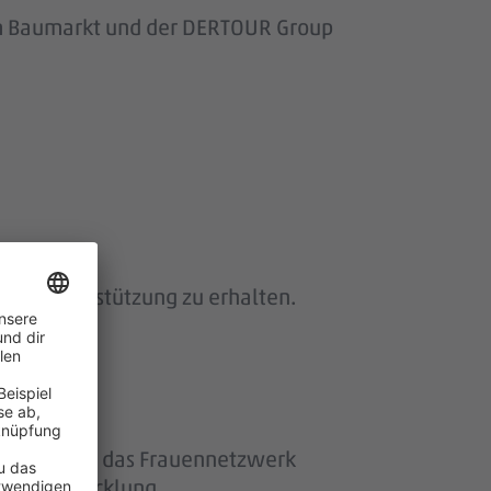
om Baumarkt und der DERTOUR Group
 und Unterstützung zu erhalten.
ether“ und das Frauennetzwerk
eiterentwicklung.