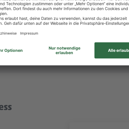
itsvertrag.
ltigen alle Aufgaben gemeinsam. Unsere Zusammenar
unabhängig von Geschlecht/geschlechtlicher Identität, ethnischer Herkunf
ähigkeiten, Alter sowie sexueller Orientierung oder weiteren individ
ess