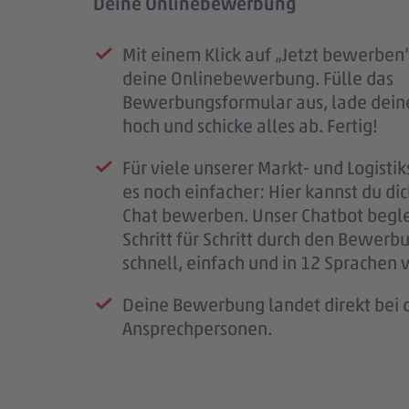
Deine Onlinebewerbung
Prüfung deiner Bewerbung
Unser Kennenlernen
Dein Start im #teampenny
Mit einem Klick auf „Jetzt bewerben“
Sobald deine Bewerbung bei uns e
Deine Bewerbung hat uns überzeug
Nach unserem Kennenlernen erhälts
deine Onlinebewerbung. Fülle das
ist, erhältst du eine Eingangsbestäti
laden wir dich zu einem persönliche
eine finale Rückmeldung.
Bewerbungsformular aus, lade dein
Mail.
Kennenlernen ein.
Wenn alles passt, klären wir die letz
hoch und schicke alles ab. Fertig!
Wir prüfen deine Unterlagen sorgfäl
So bekommst du einen ersten Eindru
schließen den Vertrag ab und freuen 
Für viele unserer Markt- und Logistik
melden uns so schnell wie möglich b
PENNY, deinem möglichen Arbeitspl
bald im #teampenny willkommen zu
es noch einfacher: Hier kannst du di
für deine Geduld – jede Bewerbung i
Team – und wir lernen dich besser k
Chat bewerben. Unser Chatbot begle
wichtig.
Schritt für Schritt durch den Bewerb
Wenn wir Rückfragen haben, komme
schnell, einfach und in 12 Sprachen 
auf dich zu.
Deine Bewerbung landet direkt bei d
Ansprechpersonen.