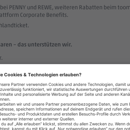
att bei PENNY und REWE, weiteren Rabatten beim to
attform Corporate Benefits.
hlandticket.
aren – das unterstützen wir.
r.
 der Regel 2 Wochen im Voraus.
h an geschulte Vertrauenspersonen wenden, um Tipps
 menschlich.
nem der größten Arbeitgeber Deutschlands.
ke wie das LGBTIQ-Netzwerk „DITO – different tog
eit zum Austausch rund um Karriere und persönliche W