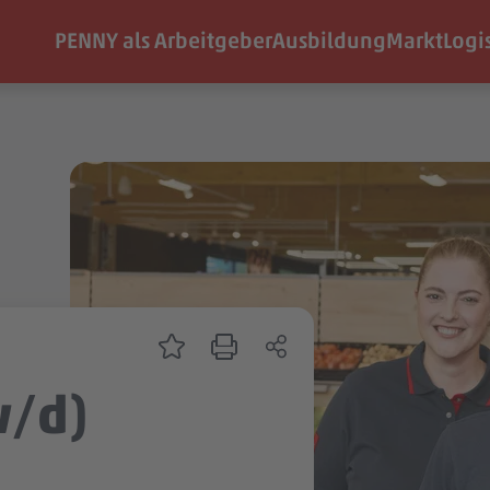
PENNY als Arbeitgeber
Ausbildung
Markt
Logi
w/d)