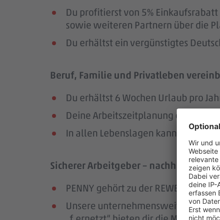
Du profitierst von 5% Einkaufsrab
sowie weiteren Partnern über die Pl
Du erhältst ein vergünstigtes Deutsc
Beruf, Familie und Privatleben vereinb
Du erhältst 6 Wochen Urlaub pro Jah
Deine Arbeitszeitplanung erfolgt in
In allen Lebenslagen kannst du dic
Sicherer Arbeitgeber – nachhaltig und
PENNY gehört zu der REWE Group, ei
Unsere unternehmensweiten Netzwer
„f.ernetzt“ bieten dir die Möglichk