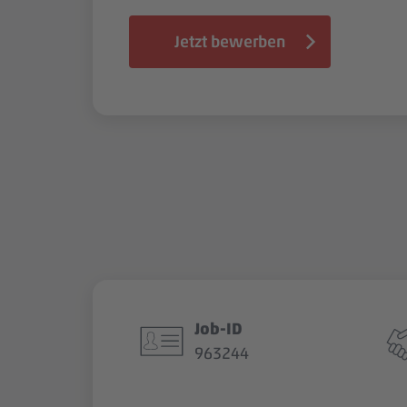
Jetzt bewerben
Job-ID
963244