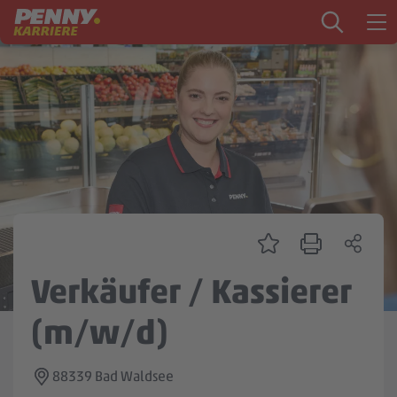
Zum Inhalt springen
Startseite
PENNY als Arbeitgeber
Ausbildung
Markt
Logistik
Zentrale & Vertrieb
Verkäufer / Kassierer
Mein Kandidat:innenprofil
(m/w/d)
88339 Bad Waldsee