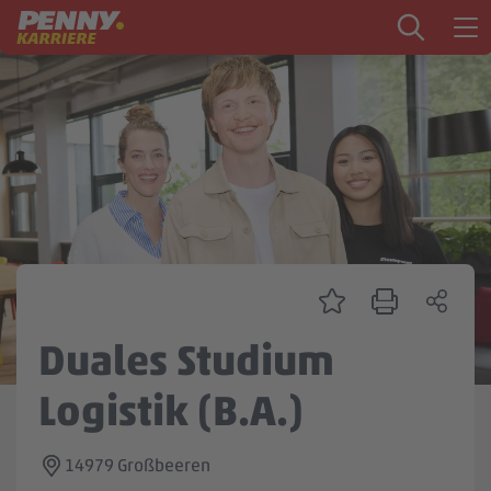
Zum Inhalt springen
Startseite
PENNY als Arbeitgeber
Ausbildung
Markt
Logistik
Zentrale & Vertrieb
Duales Studium
Mein Kandidat:innenprofil
Logistik (B.A.)
14979 Großbeeren