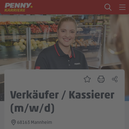
Zum Inhalt springen
Startseite
PENNY als Arbeitgeber
Ausbildung
Markt
Logistik
Zentrale & Vertrieb
Verkäufer / Kassierer
Mein Kandidat:innenprofil
(m/w/d)
68163 Mannheim