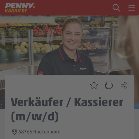
Zum Inhalt springen
Startseite
PENNY als Arbeitgeber
Ausbildung
Markt
Logistik
Zentrale & Vertrieb
Verkäufer / Kassierer
Mein Kandidat:innenprofil
(m/w/d)
68766 Hockenheim