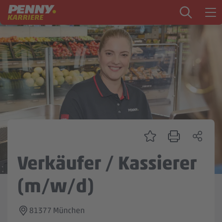
Zum Inhalt springen
Startseite
PENNY als Arbeitgeber
Ausbildung
Markt
Logistik
Zentrale & Vertrieb
Verkäufer / Kassierer
Mein Kandidat:innenprofil
(m/w/d)
81377 München