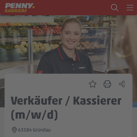
Zum Inhalt springen
Startseite
PENNY als Arbeitgeber
Ausbildung
Markt
Logistik
Zentrale & Vertrieb
Verkäufer / Kassierer
Mein Kandidat:innenprofil
(m/w/d)
63584 Gründau