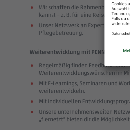
Wir schaffen die Rahmenbedingungen
kannst – z. B. für eine Reise oder ei
Unser Netzwerk an Expert:innen unte
Pflegebetreuung.
Weiterentwicklung mit PENNY – wir för
Regelmäßig finden Feedback- und En
Weiterentwicklungswünschen im Mit
Mit E-Learnings, Seminaren und Wor
weiterentwickeln.
Mit individuellen Entwicklungsprogr
Unsere unternehmensweiten Netzwer
„f.ernetzt“ bieten dir die Möglichk