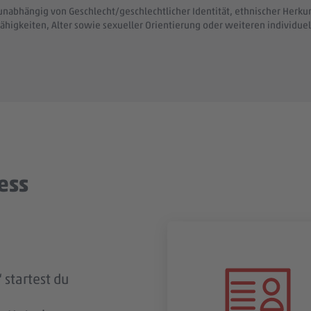
unabhängig von Geschlecht/geschlechtlicher Identität, ethnischer Herkunf
ähigkeiten, Alter sowie sexueller Orientierung oder weiteren individ
ess
 startest du
ingegangen
t? Dann
t du zeitnah
gung per E-
n