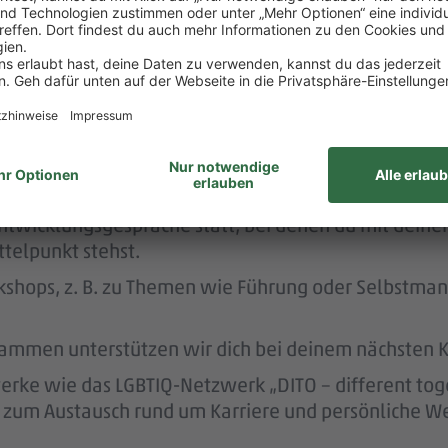
 dafür, dass du dir nach 3 Jahren bei PENNY eine A
nen Hausbau.
rstützt dich durch die Vermittlung von Betreuungsp
dern dich.
twicklungsgespräche statt, bei denen du mit deine
telpunkt stehst.
kshops, z. B. zu Themen wie Führung oder Selbstma
ammen unterstützen wir dich bei deinem nächsten Kar
ke wie das LGBTIQ-Netzwerk „DITO – different tog
eit zum Austausch rund um Karriere und persönliche W