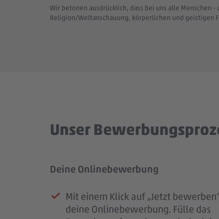
Wir betonen ausdrücklich, dass bei uns alle Menschen - 
Religion/Weltanschauung, körperlichen und geistigen F
Unser Bewerbungsproz
Deine Onlinebewerbung
Prüfung deiner Bewerbung
Unser Kennenlernen
Dein Start im #teampenny
Mit einem Klick auf „Jetzt bewerben“
Sobald deine Bewerbung bei uns e
Deine Bewerbung hat uns überzeug
Nach unserem Kennenlernen erhälts
deine Onlinebewerbung. Fülle das
ist, erhältst du eine Eingangsbestäti
laden wir dich zu einem persönliche
eine finale Rückmeldung.