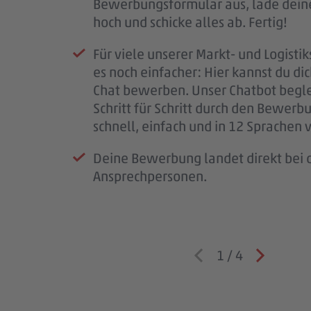
Bewerbungsformular aus, lade dein
Mail.
Kennenlernen ein.
Wenn alles passt, klären wir die letz
hoch und schicke alles ab. Fertig!
Wir prüfen deine Unterlagen sorgfäl
So bekommst du einen ersten Eindru
schließen den Vertrag ab und freuen 
Für viele unserer Markt- und Logistik
melden uns so schnell wie möglich b
PENNY, deinem möglichen Arbeitspl
bald im #teampenny willkommen zu
es noch einfacher: Hier kannst du di
für deine Geduld – jede Bewerbung i
Team – und wir lernen dich besser k
Chat bewerben. Unser Chatbot begle
wichtig.
Schritt für Schritt durch den Bewerb
Wenn wir Rückfragen haben, komme
schnell, einfach und in 12 Sprachen 
auf dich zu.
Deine Bewerbung landet direkt bei d
Ansprechpersonen.
1
/
4