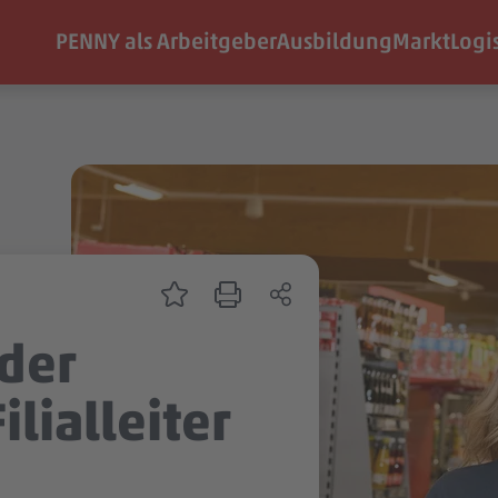
PENNY als Arbeitgeber
Ausbildung
Markt
Logi
nder
ilialleiter