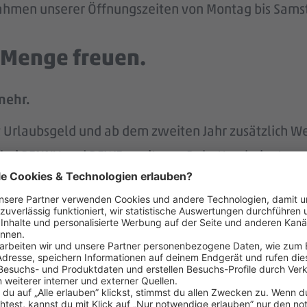
 Rahmen unserer Öffnungszeiten von Montag bis Samst
e Menge freuen.
mehr.
tst Urlaubsgeld und ab dem zweiten Jahr zusätzlich W
att bei PENNY und REWE, weiteren Rabatten beim to
attform Corporate Benefits.
hlandticket.
ung der REWE Group hast du mehr Rente im Alter.
s unterstützen wir.
r.