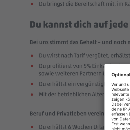
Du bringst die Bereitschaft mit, im
Du kannst dich auf jed
Bei uns stimmt das Gehalt – und noch 
Du wirst nach Tarif vergütet, erhäl
Du profitierst von 5% Einkaufsrab
sowie weiteren Partnern über die Pl
Du erhältst ein vergünstigtes Deutsc
Mit der betrieblichen Altersversorg
Beruf und Privatleben vereinbaren – da
Du erhältst 6 Wochen Urlaub pro Jah