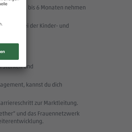
uszeit von 1 bis 6 Monaten nehmen
ersonen bei der Kinder- und
n Stärken und
nagement, kannst du dich
riereschritt zur Marktleitung.
ether“ und das Frauennetzwerk
eiterentwicklung.