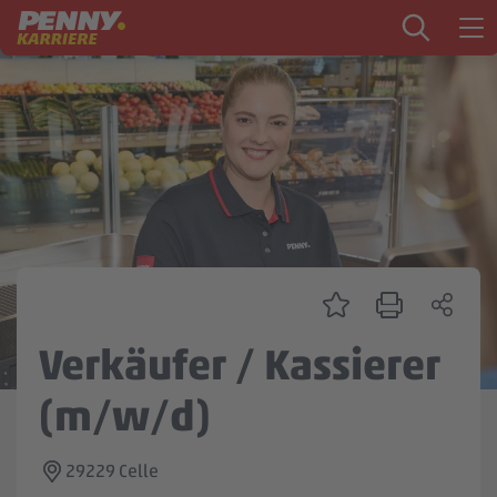
Zum Inhalt springen
Startseite
PENNY als Arbeitgeber
Ausbildung
Markt
Logistik
Zentrale & Vertrieb
Verkäufer / Kassierer
Mein Kandidat:innenprofil
(m/w/d)
29229 Celle