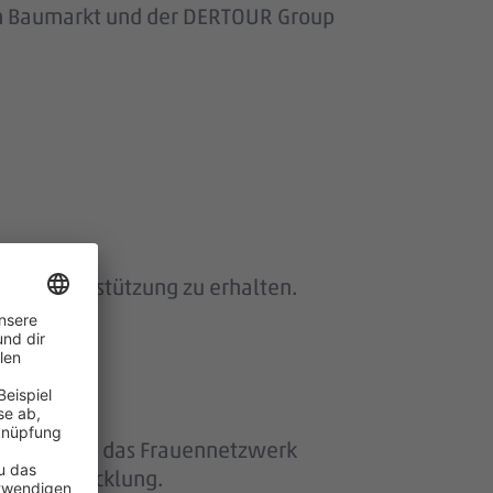
om Baumarkt und der DERTOUR Group
 und Unterstützung zu erhalten.
ether“ und das Frauennetzwerk
eiterentwicklung.