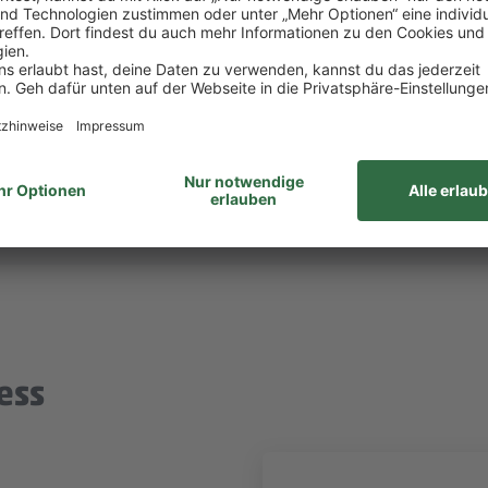
itsvertrag.
ltigen alle Aufgaben gemeinsam. Unsere Zusammenar
unabhängig von Geschlecht/geschlechtlicher Identität, ethnischer Herkunf
ähigkeiten, Alter sowie sexueller Orientierung oder weiteren individ
ess