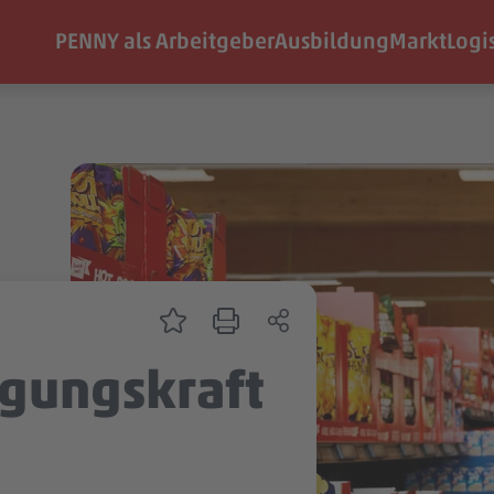
PENNY als Arbeitgeber
Ausbildung
Markt
Logi
igungskraft