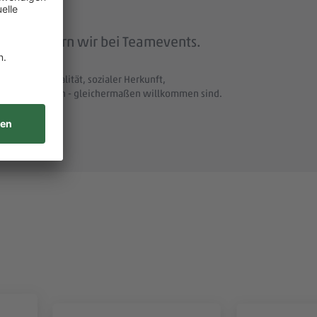
beit feiern wir bei Teamevents.
t und Nationalität, sozialer Herkunft,
uellen Merkmalen - gleichermaßen willkommen sind.