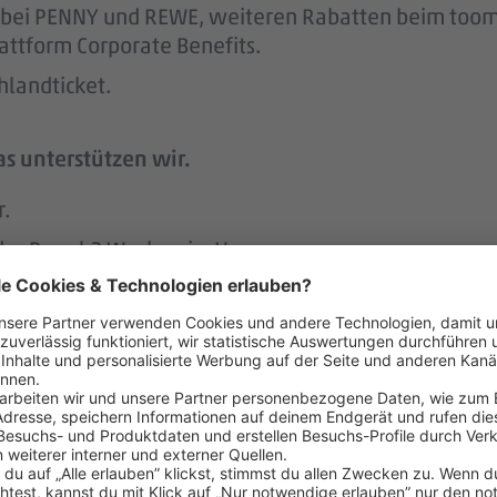
att bei PENNY und REWE, weiteren Rabatten beim to
attform Corporate Benefits.
hlandticket.
s unterstützen wir.
r.
 der Regel 2 Wochen im Voraus.
h an geschulte Vertrauenspersonen wenden, um Tipps
 menschlich.
nem der größten Arbeitgeber Deutschlands.
ke wie das LGBTIQ-Netzwerk „DITO – different tog
eit zum Austausch rund um Karriere und persönliche W