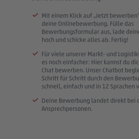
Mit einem Klick auf „Jetzt bewerben“
Sobald deine Bewerbung bei uns e
Deine Bewerbung hat uns überzeug
Nach unserem Kennenlernen erhälts
deine Onlinebewerbung. Fülle das
ist, erhältst du eine Eingangsbestäti
laden wir dich zu einem persönliche
eine finale Rückmeldung.
Bewerbungsformular aus, lade dein
Mail.
Kennenlernen ein.
Wenn alles passt, klären wir die letz
hoch und schicke alles ab. Fertig!
Wir prüfen deine Unterlagen sorgfäl
So bekommst du einen ersten Eindru
schließen den Vertrag ab und freuen 
Für viele unserer Markt- und Logistik
melden uns so schnell wie möglich b
PENNY, deinem möglichen Arbeitspl
bald im #teampenny willkommen zu
es noch einfacher: Hier kannst du di
für deine Geduld – jede Bewerbung i
Team – und wir lernen dich besser k
Chat bewerben. Unser Chatbot begle
wichtig.
Schritt für Schritt durch den Bewerb
Wenn wir Rückfragen haben, komme
schnell, einfach und in 12 Sprachen 
auf dich zu.
Deine Bewerbung landet direkt bei d
Ansprechpersonen.