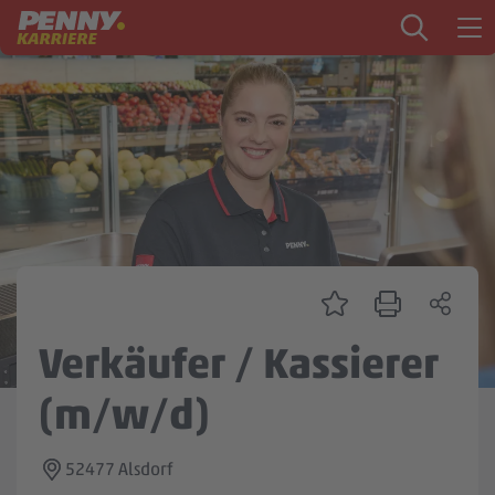
Zum Inhalt springen
Startseite
PENNY als Arbeitgeber
Ausbildung
Markt
Logistik
Zentrale & Vertrieb
Verkäufer / Kassierer
Mein Kandidat:innenprofil
(m/w/d)
52477 Alsdorf