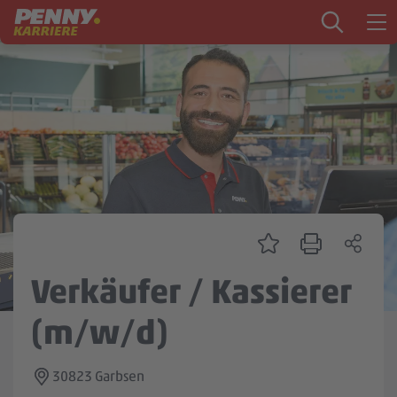
Zum Inhalt springen
Startseite
PENNY als Arbeitgeber
Ausbildung
Markt
Logistik
Zentrale & Vertrieb
Verkäufer / Kassierer
Mein Kandidat:innenprofil
(m/w/d)
30823 Garbsen