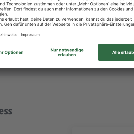
itsvertrag.
ltigen alle Aufgaben gemeinsam. Unsere Zusammenar
unabhängig von Geschlecht/geschlechtlicher Identität, ethnischer Herkunf
ähigkeiten, Alter sowie sexueller Orientierung oder weiteren individ
ess