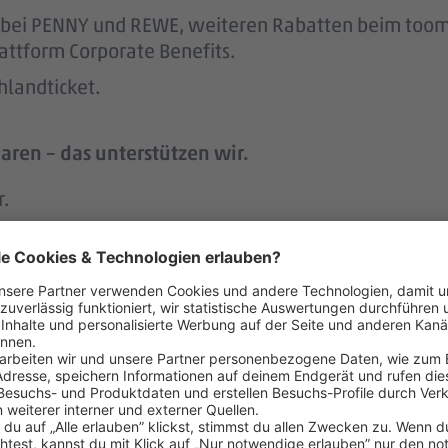
att bei PENNY und REWE, weiteren Rabatten beim to
attform Corporate Benefits.
hlandticket.
aren – das unterstützen wir.
r.
 der Regel 2 Wochen im Voraus.
h an geschulte Vertrauenspersonen wenden, um Tipps
 menschlich.
nem der größten Arbeitgeber Deutschlands.
ke wie das LGBTIQ-Netzwerk „DITO – different tog
eit zum Austausch rund um Karriere und persönliche W