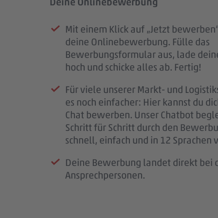
Deine Onlinebewerbung
Prüfung deiner Bewerbung
Unser Kennenlernen
Dein Start im #teampenny
Mit einem Klick auf „Jetzt bewerben“
Sobald deine Bewerbung bei uns e
Deine Bewerbung hat uns überzeug
Nach unserem Kennenlernen erhälts
deine Onlinebewerbung. Fülle das
ist, erhältst du eine Eingangsbestäti
laden wir dich zu einem persönliche
eine finale Rückmeldung.
Bewerbungsformular aus, lade dein
Mail.
Kennenlernen ein.
Wenn alles passt, klären wir die letz
hoch und schicke alles ab. Fertig!
Wir prüfen deine Unterlagen sorgfäl
So bekommst du einen ersten Eindru
schließen den Vertrag ab und freuen 
Für viele unserer Markt- und Logistik
melden uns so schnell wie möglich b
PENNY, deinem möglichen Arbeitspl
bald im #teampenny willkommen zu
es noch einfacher: Hier kannst du di
für deine Geduld – jede Bewerbung i
Team – und wir lernen dich besser k
Chat bewerben. Unser Chatbot begle
wichtig.
Schritt für Schritt durch den Bewerb
Wenn wir Rückfragen haben, komme
schnell, einfach und in 12 Sprachen 
auf dich zu.
Deine Bewerbung landet direkt bei d
Ansprechpersonen.