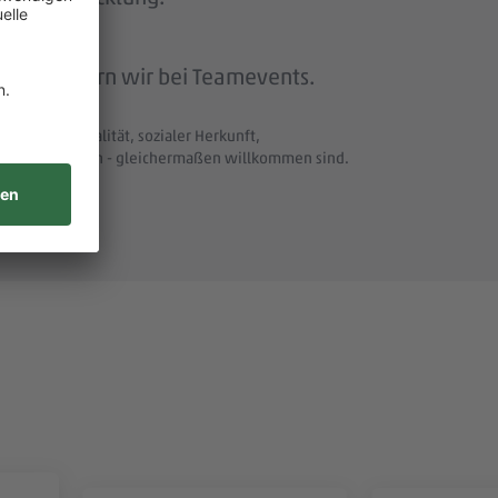
beit feiern wir bei Teamevents.
t und Nationalität, sozialer Herkunft,
uellen Merkmalen - gleichermaßen willkommen sind.