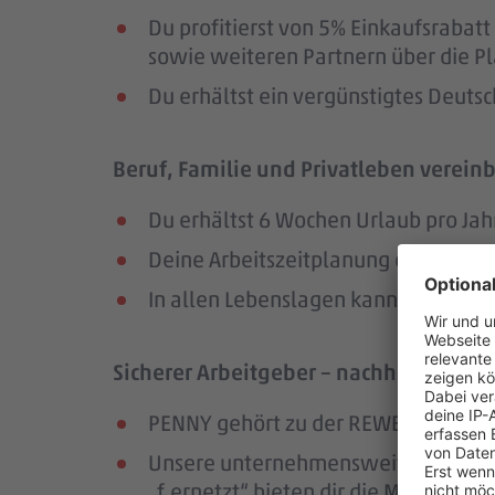
Du profitierst von 5% Einkaufsrab
sowie weiteren Partnern über die Pl
Du erhältst ein vergünstigtes Deutsc
Beruf, Familie und Privatleben vereinb
Du erhältst 6 Wochen Urlaub pro Jah
Deine Arbeitszeitplanung erfolgt in
In allen Lebenslagen kannst du dic
Sicherer Arbeitgeber – nachhaltig und
PENNY gehört zu der REWE Group, ei
Unsere unternehmensweiten Netzwer
„f.ernetzt“ bieten dir die Möglichk