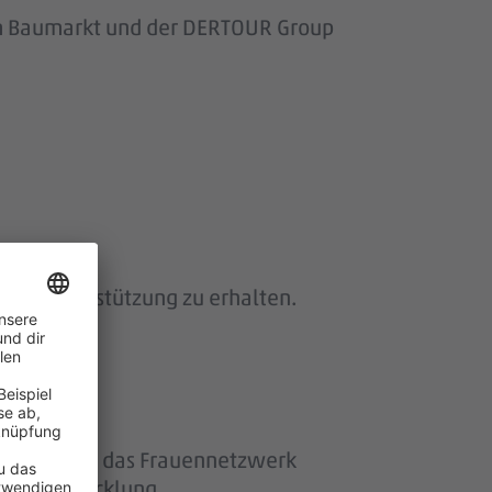
om Baumarkt und der DERTOUR Group
 und Unterstützung zu erhalten.
ether“ und das Frauennetzwerk
eiterentwicklung.