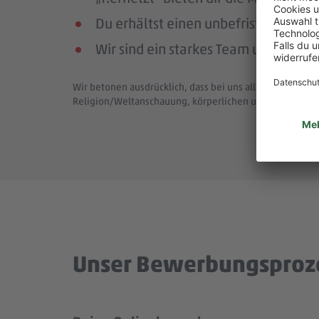
Du erhältst einen unbefristeten Arbe
Wir sind ein starkes Team und bewä
Wir betonen ausdrücklich, dass bei uns alle Menschen - 
Religion/Weltanschauung, körperlichen und geistigen F
Unser Bewerbungsproz