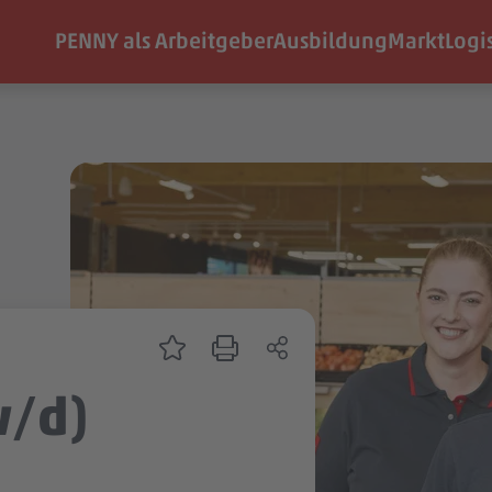
PENNY als Arbeitgeber
Ausbildung
Markt
Logi
w/d)