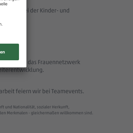
ersonen bei der Kinder- und
ether“ und das Frauennetzwerk
eiterentwicklung.
beit feiern wir bei Teamevents.
t und Nationalität, sozialer Herkunft,
uellen Merkmalen - gleichermaßen willkommen sind.