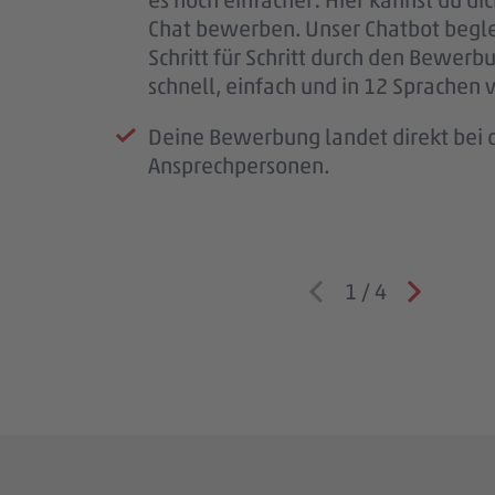
Chat bewerben. Unser Chatbot begle
wichtig.
Schritt für Schritt durch den Bewerb
Wenn wir Rückfragen haben, komme
schnell, einfach und in 12 Sprachen 
auf dich zu.
Deine Bewerbung landet direkt bei d
Ansprechpersonen.
1
/
4