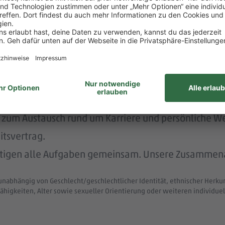
rstützt dich durch die Vermittlung von Betreuungsp
 menschlich.
nem der größten Arbeitgeber Deutschlands.
ke wie das LGBTIQ-Netzwerk „DITO – different tog
eit zum Austausch rund um Karriere und persönliche W
itsvertrag.
ltigen alle Aufgaben gemeinsam. Unsere Zusammenar
unabhängig von Geschlecht/geschlechtlicher Identität, ethnischer Herkunf
ähigkeiten, Alter sowie sexueller Orientierung oder weiteren individ