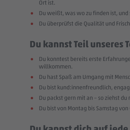
Ort ist.
Du weißt, was wo zu finden ist, und 
Du überprüfst die Qualität und Frisc
Du kannst Teil unseres
Du konntest bereits erste Erfahrunge
willkommen.
Du hast Spaß am Umgang mit Mensc
Du bist kund:innenfreundlich, enga
Du packst gern mit an – so ziehst d
Du bist von Montag bis Samstag von 0
Du kannst dich auf jed