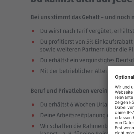
Bei uns stimmt das Gehalt – und noch 
Du wirst nach Tarif vergütet, erhäl
Du profitierst von 5% Einkaufsrab
sowie weiteren Partnern über die Pl
Du erhältst ein vergünstigtes Deutsc
Mit der betrieblichen Altersversorg
Beruf und Privatleben vereinbaren – da
Du erhältst 6 Wochen Urlaub pro Jah
Deine Arbeitszeitplanung erfolgt in
Wir schaffen die Rahmenbedingungen
kannst – z. B. für eine Reise oder ei