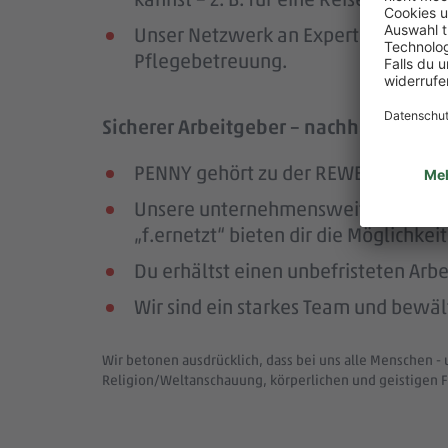
Unser Netzwerk an Expert:innen unte
Pflegebetreuung.
Sicherer Arbeitgeber – nachhaltig und
PENNY gehört zu der REWE Group, ei
Unsere unternehmensweiten Netzwer
„f.ernetzt“ bieten dir die Möglichk
Du erhältst einen unbefristeten Arbe
Wir sind ein starkes Team und bewä
Wir betonen ausdrücklich, dass bei uns alle Menschen - 
Religion/Weltanschauung, körperlichen und geistigen F