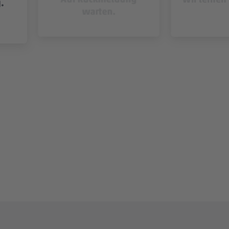
.
warten.