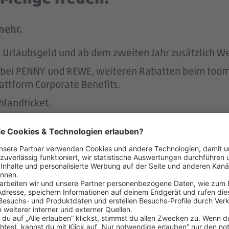
mehr.
tst Urlaubsgeld und ab dem zweiten Jahr zusätzlich W
att bei PENNY und REWE, weiteren Rabatten beim to
attform Corporate Benefits.
hlandticket.
ung der REWE Group hast du mehr Rente im Alter.
s unterstützen wir.
r.
 der Regel 2 Wochen im Voraus.
 dafür, dass du dir nach 3 Jahren bei PENNY eine A
nen Hausbau.