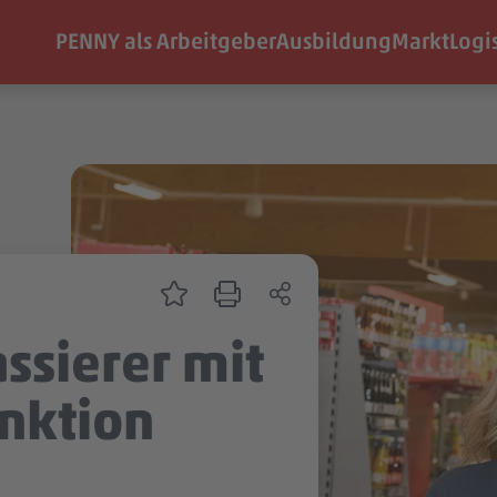
PENNY als Arbeitgeber
Ausbildung
Markt
Logi
ssierer mit
nktion