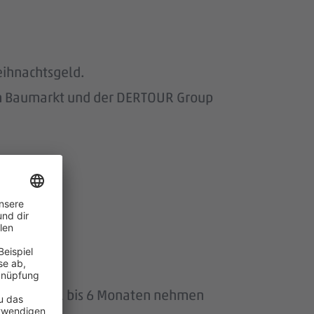
eihnachtsgeld.
om Baumarkt und der DERTOUR Group
uszeit von 1 bis 6 Monaten nehmen