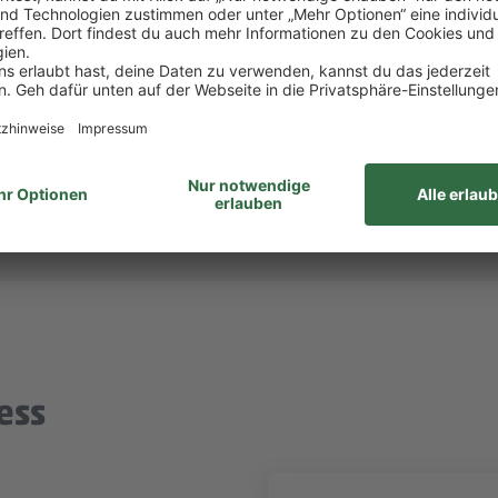
itsvertrag.
ltigen alle Aufgaben gemeinsam. Unsere Zusammenar
unabhängig von Geschlecht/geschlechtlicher Identität, ethnischer Herkunf
ähigkeiten, Alter sowie sexueller Orientierung oder weiteren individ
ess