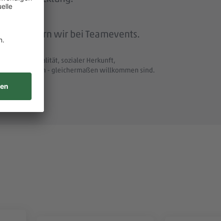
beit feiern wir bei Teamevents.
t und Nationalität, sozialer Herkunft,
uellen Merkmalen - gleichermaßen willkommen sind.