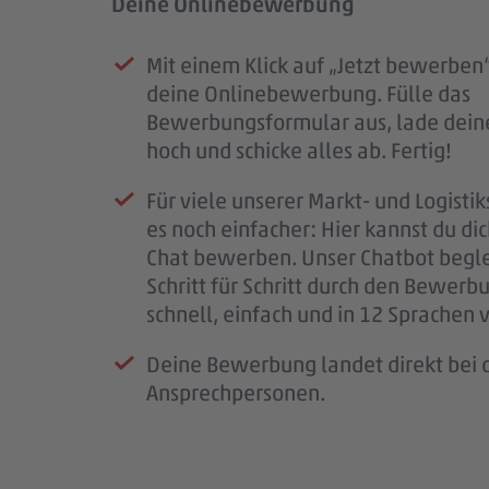
Deine Onlinebewerbung
Prüfung deiner Bewerbung
Unser Kennenlernen
Dein Start im #teampenny
Mit einem Klick auf „Jetzt bewerben“
Sobald deine Bewerbung bei uns e
Deine Bewerbung hat uns überzeug
Nach unserem Kennenlernen erhälts
deine Onlinebewerbung. Fülle das
ist, erhältst du eine Eingangsbestäti
laden wir dich zu einem persönliche
eine finale Rückmeldung.
Bewerbungsformular aus, lade dein
Mail.
Kennenlernen ein.
Wenn alles passt, klären wir die letz
hoch und schicke alles ab. Fertig!
Wir prüfen deine Unterlagen sorgfäl
So bekommst du einen ersten Eindru
schließen den Vertrag ab und freuen 
Für viele unserer Markt- und Logistik
melden uns so schnell wie möglich b
PENNY, deinem möglichen Arbeitspl
bald im #teampenny willkommen zu
es noch einfacher: Hier kannst du di
für deine Geduld – jede Bewerbung i
Team – und wir lernen dich besser k
Chat bewerben. Unser Chatbot begle
wichtig.
Schritt für Schritt durch den Bewerb
Wenn wir Rückfragen haben, komme
schnell, einfach und in 12 Sprachen 
auf dich zu.
Deine Bewerbung landet direkt bei d
Ansprechpersonen.