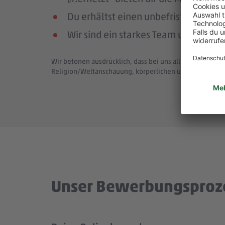
Du erhältst einen unbefristeten Arbe
Wir sind ein starkes Team und bewä
Wir betonen ausdrücklich, dass bei uns alle Menschen - 
Religion/Weltanschauung, körperlichen und geistigen F
Unser Bewerbungsproz