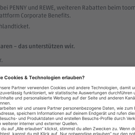
att bei PENNY und REWE, weiteren Rabatten beim to
attform Corporate Benefits.
hlandticket.
aren – das unterstützen wir.
r.
 der Regel 2 Wochen im Voraus.
h an geschulte Vertrauenspersonen wenden, um Tipps
 menschlich.
nem der größten Arbeitgeber Deutschlands.
ke wie das LGBTIQ-Netzwerk „DITO – different tog
eit zum Austausch rund um Karriere und persönliche W