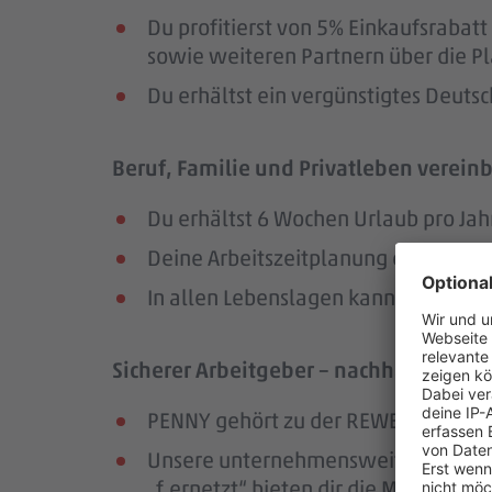
Du profitierst von 5% Einkaufsrab
sowie weiteren Partnern über die Pl
Du erhältst ein vergünstigtes Deutsc
Beruf, Familie und Privatleben vereinb
Du erhältst 6 Wochen Urlaub pro Jah
Deine Arbeitszeitplanung erfolgt in
In allen Lebenslagen kannst du dic
Sicherer Arbeitgeber – nachhaltig und
PENNY gehört zu der REWE Group, ei
Unsere unternehmensweiten Netzwer
„f.ernetzt“ bieten dir die Möglichk