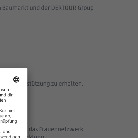
om Baumarkt und der DERTOUR Group
 und Unterstützung zu erhalten.
ether“ und das Frauennetzwerk
eiterentwicklung.