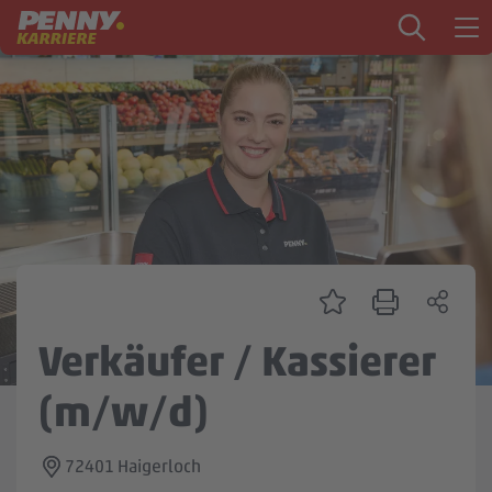
Zum Inhalt springen
Startseite
PENNY als Arbeitgeber
Ausbildung
Markt
Logistik
Zentrale & Vertrieb
Verkäufer / Kassierer
Mein Kandidat:innenprofil
(m/w/d)
72401 Haigerloch