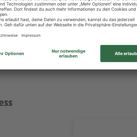
ltigen alle Aufgaben gemeinsam. Unsere Zusammenar
unabhängig von Geschlecht/geschlechtlicher Identität, ethnischer Herkunf
ähigkeiten, Alter sowie sexueller Orientierung oder weiteren individ
ess