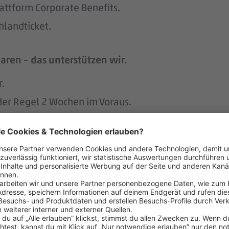
attform Corporate Benefits.
hlandticket.
aren – das unterstützen wir.
r.
 der Regel 2 Wochen im Voraus.
h an geschulte Vertrauenspersonen wenden, um Tipps
 menschlich.
nem der größten Arbeitgeber Deutschlands.
ke wie das LGBTIQ-Netzwerk „DITO – different tog
eit zum Austausch rund um Karriere und persönliche W
itsvertrag.