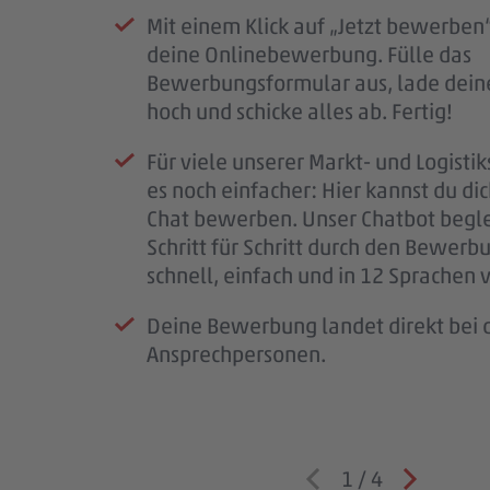
Mit einem Klick auf „Jetzt bewerben“
Sobald deine Bewerbung bei uns e
Deine Bewerbung hat uns überzeug
Nach unserem Kennenlernen erhälts
deine Onlinebewerbung. Fülle das
ist, erhältst du eine Eingangsbestäti
laden wir dich zu einem persönliche
eine finale Rückmeldung.
Bewerbungsformular aus, lade dein
Mail.
Kennenlernen ein.
Wenn alles passt, klären wir die letz
hoch und schicke alles ab. Fertig!
Wir prüfen deine Unterlagen sorgfäl
So bekommst du einen ersten Eindru
schließen den Vertrag ab und freuen 
Für viele unserer Markt- und Logistik
melden uns so schnell wie möglich b
PENNY, deinem möglichen Arbeitspl
bald im #teampenny willkommen zu
es noch einfacher: Hier kannst du di
für deine Geduld – jede Bewerbung i
Team – und wir lernen dich besser k
Chat bewerben. Unser Chatbot begle
wichtig.
Schritt für Schritt durch den Bewerb
Wenn wir Rückfragen haben, komme
schnell, einfach und in 12 Sprachen 
auf dich zu.
Deine Bewerbung landet direkt bei d
Ansprechpersonen.
1
/
4