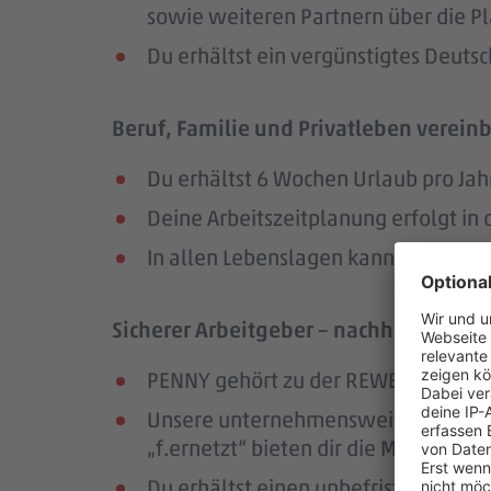
sowie weiteren Partnern über die Pl
Du erhältst ein vergünstigtes Deutsc
Beruf, Familie und Privatleben vereinb
Du erhältst 6 Wochen Urlaub pro Jah
Deine Arbeitszeitplanung erfolgt in
In allen Lebenslagen kannst du dic
Sicherer Arbeitgeber – nachhaltig und
PENNY gehört zu der REWE Group, ei
Unsere unternehmensweiten Netzwer
„f.ernetzt“ bieten dir die Möglichk
Du erhältst einen unbefristeten Arbe