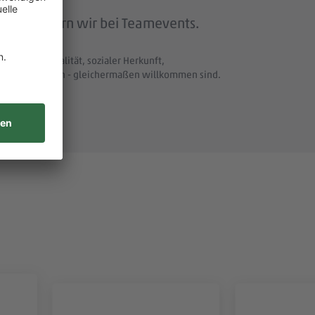
beit feiern wir bei Teamevents.
t und Nationalität, sozialer Herkunft,
uellen Merkmalen - gleichermaßen willkommen sind.