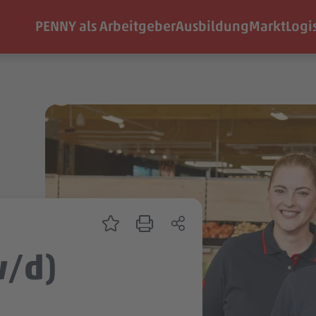
PENNY als Arbeitgeber
Ausbildung
Markt
Logi
w/d)