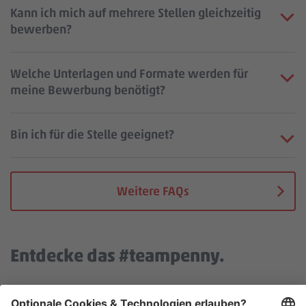
Kann ich mich auf mehrere Stellen gleichzeitig
bewerben?
Welche Unterlagen und Formate werden für
meine Bewerbung benötigt?
Bin ich für die Stelle geeignet?
Weitere FAQs
Entdecke das #teampenny.
Wir benötigen deine Zustimmung, um den YouTube Video
Service zu laden!