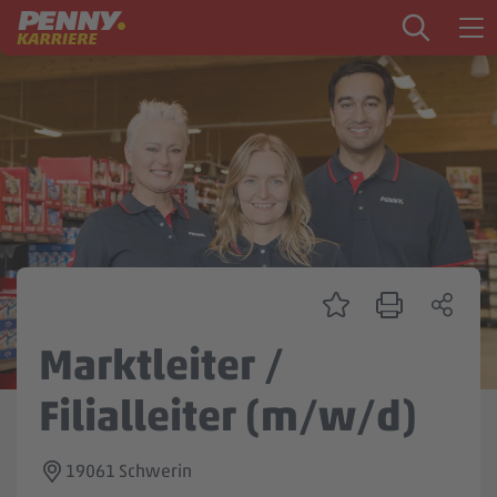
Zum Inhalt springen
Startseite
PENNY als Arbeitgeber
Ausbildung
Markt
Logistik
Zentrale & Vertrieb
Marktleiter /
Mein Kandidat:innenprofil
Filialleiter (m/w/d)
19061 Schwerin