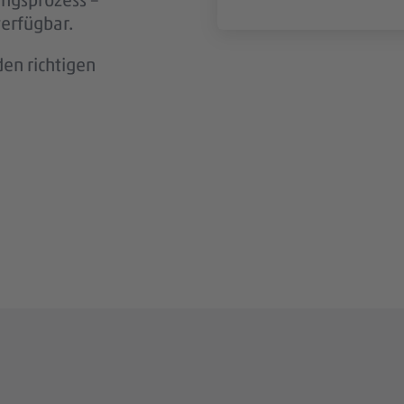
n wir aktiv
verfügbar.
en richtigen