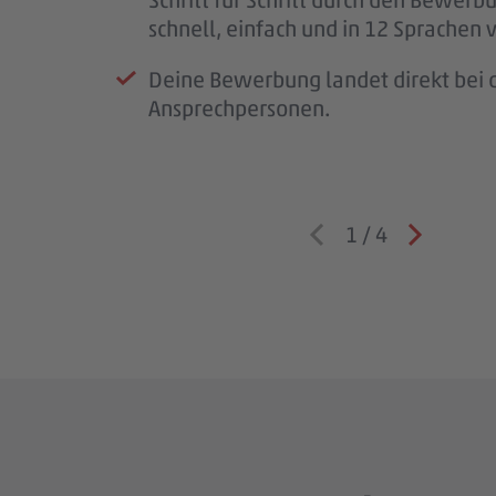
Wenn wir Rückfragen haben, komme
schnell, einfach und in 12 Sprachen 
auf dich zu.
Deine Bewerbung landet direkt bei d
Ansprechpersonen.
1
/
4