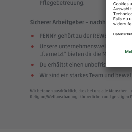
Pflegebetreuung.
Sicherer Arbeitgeber – nachhaltig und
PENNY gehört zu der REWE Group, ei
Unsere unternehmensweiten Netzwer
„f.ernetzt“ bieten dir die Möglichk
Du erhältst einen unbefristeten Arbe
Wir sind ein starkes Team und bewä
Wir betonen ausdrücklich, dass bei uns alle Menschen - 
Religion/Weltanschauung, körperlichen und geistigen F