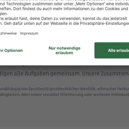
 menschlich.
nem der größten Arbeitgeber Deutschlands.
ke wie das LGBTIQ-Netzwerk „DITO – different tog
eit zum Austausch rund um Karriere und persönliche W
itsvertrag.
ltigen alle Aufgaben gemeinsam. Unsere Zusammenar
unabhängig von Geschlecht/geschlechtlicher Identität, ethnischer Herkunf
ähigkeiten, Alter sowie sexueller Orientierung oder weiteren individ