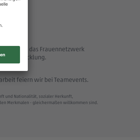
ether“ und das Frauennetzwerk
eiterentwicklung.
beit feiern wir bei Teamevents.
t und Nationalität, sozialer Herkunft,
uellen Merkmalen - gleichermaßen willkommen sind.