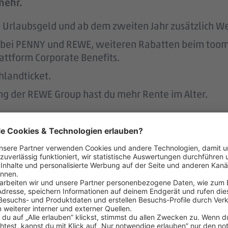
mehr.
tst Urlaubsgeld und ab dem zweiten Jahr zusätzlich W
att bei PENNY und REWE, weiteren Rabatten beim to
attform Corporate Benefits.
hlandticket.
ung der REWE Group hast du mehr Rente im Alter.
s unterstützen wir.
r.
 der Regel 2 Wochen im Voraus.
 dafür, dass du dir nach 3 Jahren bei PENNY eine A
nen Hausbau.
rstützt dich durch die Vermittlung von Betreuungsp