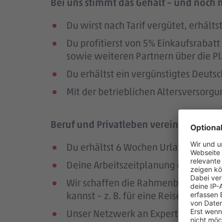
Bei uns stimmt das Gehalt – und noch 
Du wirst nach Tarif vergütet, erhäl
Du profitierst von 5% Einkaufsrab
sowie weiteren Partnern über die Pl
Du erhältst ein vergünstigtes Deutsc
Mit der betrieblichen Altersversorg
Beruf und Privatleben vereinbaren – da
Du erhältst 6 Wochen Urlaub pro Jah
Deine Arbeitszeitplanung erfolgt in
Wir schaffen die Rahmenbedingungen
kannst – z. B. für eine Reise oder ei
Unser Netzwerk an Expert:innen unte