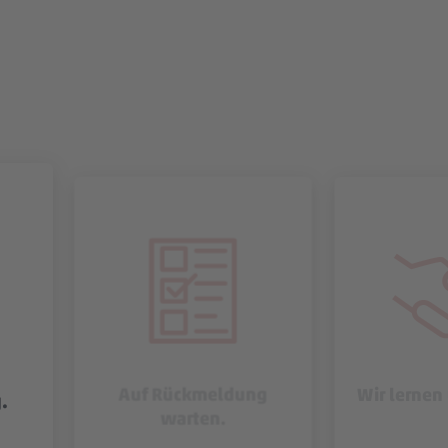
Auf Rückmeldung
Wir lernen
.
warten.