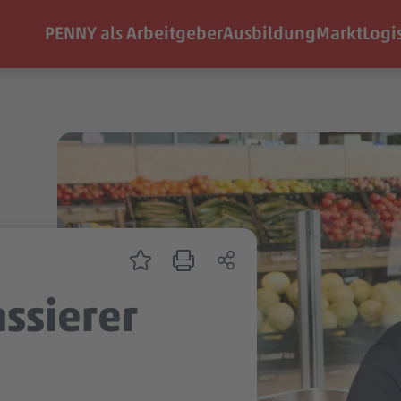
PENNY als Arbeitgeber
Ausbildung
Markt
Logi
assierer