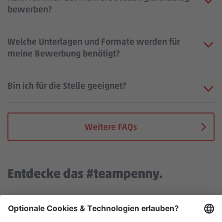
bewerben?
Welche Unterlagen und Formate werden für
meine Bewerbung benötigt?
Bin ich für die Stelle geeignet?
Weitere FAQs
Entdecke das #teampenny.
Wir benötigen deine Zustimmung, um den YouTube Video
Service zu laden!
Wir verwenden einen Service eines Drittanbieters, um Video-