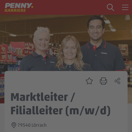
Zum Inhalt springen
Startseite
PENNY als Arbeitgeber
Ausbildung
Markt
Logistik
Zentrale & Vertrieb
Marktleiter /
Mein Kandidat:innenprofil
Filialleiter (m/w/d)
79540 Lörrach