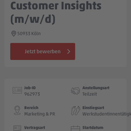
Customer Insights
Jobbörse
(m/w/d)
50933 Köln
Jetzt bewerben
Job-ID
Anstellungsart
962973
Teilzeit
Bereich
Einstiegsart
Marketing & PR
Werkstudentinnentätigk
Vertragsart
Startdatum