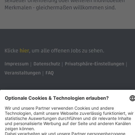
sexueller Orientierung oder weiteren individuellen
Merkmalen - gleichermaßen willkommen sind.
Klicke
hier
, um alle offenen Jobs zu sehen.
Impressum
Datenschutz
Privatsphäre-Einstellungen
Veranstaltungen
FAQ
Sitemap