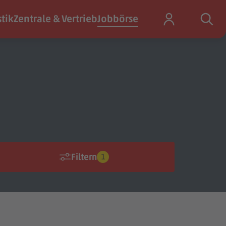
stik
Zentrale & Vertrieb
Jobbörse
Filtern
1