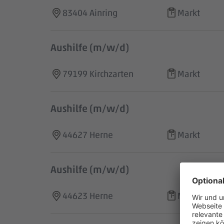
83404 Ainring
Markt
Aushilfe (m/w/d)
79199 Kirchzarten
Markt
Aushilfe (m/w/d)
44627 Herne
Markt
Aushilfe (m/w/d)
44623 Herne
Markt