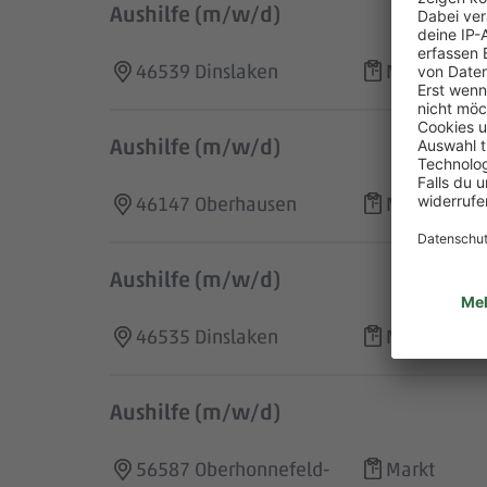
Aushilfe (m/w/d)
46539 Dinslaken
Markt
Aushilfe (m/w/d)
46147 Oberhausen
Markt
Aushilfe (m/w/d)
46535 Dinslaken
Markt
Aushilfe (m/w/d)
56587 Oberhonnefeld-
Markt