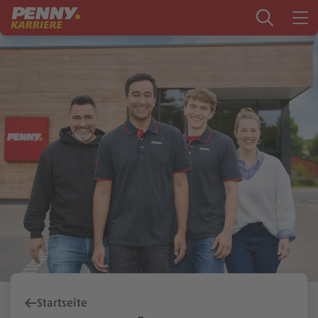
Zum Inhalt springen
Startseite
PENNY als Arbeitgeber
Ausbildung
Markt
Logistik
Zentrale & Vertrieb
Mein Kandidat:innenprofil
Startseite