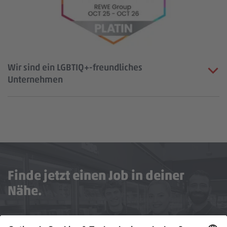
Wir sind ein LGBTIQ+-freundliches
Unternehmen
Finde jetzt einen Job in deiner
Nähe.