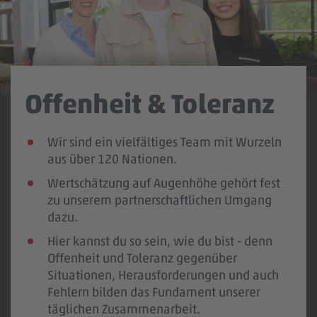
Offenheit & Toleranz
Team & Atmosphäre
Verlässlichkeit &
Verantwortung
Wir sind ein vielfältiges Team mit Wurzeln
Im #teampenny zählt jede:r, auch in
aus über 120 Nationen.
kleinen Teams leben wir Zusammenhalt,
Auf PENNY kannst du dich verlassen: PENNY
gegenseitige Wertschätzung und echtes
Wertschätzung auf Augenhöhe gehört fest
ist Teil der REWE Group, einem der größten
Miteinander.
zu unserem partnerschaftlichen Umgang
Arbeitgeber Deutschlands.
dazu.
Unsere Nähe zueinander und die offene
Verantwortung fängt vor der Tür an, darum
Atmosphäre schaffen Raum für persönliche
Hier kannst du so sein, wie du bist - denn
stärken wir mit Förderpenny soziale
Entwicklung und eine echte Perspektive.
Offenheit und Toleranz gegenüber
Projekte in der Nachbarschaft.
Situationen, Herausforderungen und auch
Bei uns wird ein starkes Wir gelebt – denn
Mit Initiativen wie „DITO – different
Fehlern bilden das Fundament unserer
nur gemeinsam sind wir stark, feiern
together“ (LQBTIQ+) und „f.ernetzt“
täglichen Zusammenarbeit.
Erfolge und schaffen Momente, die